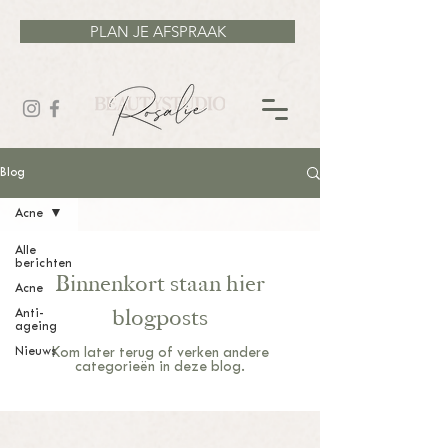
PLAN JE AFSPRAAK
Blog
Acne
Alle
berichten
Binnenkort staan hier
Acne
blogposts
Anti-
ageing
Nieuws
Kom later terug of verken andere
categorieën in deze blog.