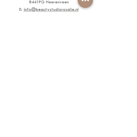
8441PG Heerenveen
E:
info@beautystudiorosalie.nl
T: 06 - 42 45 85 00
Openingstijden
Dinsdag 9:00 - 20:00 uur
Donderdag 9:00 - 18:00 uur
Vrijdag 9:00 - 17:00 uur