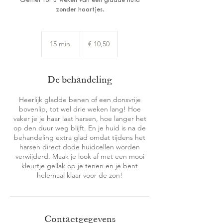
Geniet tot 3 weken van een gladde huid
zonder haartjes.
10,50
euro
15 min.
1
€ 10,50
5
m
i
De behandeling
n
.
Heerlijk gladde benen of een donsvrije
bovenlip, tot wel drie weken lang! Hoe
vaker je je haar laat harsen, hoe langer het
op den duur weg blijft. En je huid is na de
behandeling extra glad omdat tijdens het
harsen direct dode huidcellen worden
verwijderd. Maak je look af met een mooi
kleurtje gellak op je tenen en je bent
helemaal klaar voor de zon!
Contactgegevens