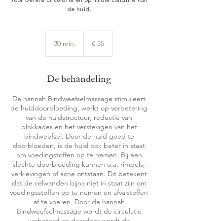
Voor betere circulatie en optimale conditie van
de huid.
35
euro
30 min.
3
€ 35
0
m
i
De behandeling
n
.
De hannah Bindweefselmassage stimuleert
de huiddoorbloeding, werkt op verbetering
van de huidstructuur, reductie van
blokkades en het verstevigen van het
bindweefsel. Door de huid goed te
doorbloeden, is de huid ook beter in staat
om voedingstoffen op te nemen. Bij een
slechte doorbloeding kunnen o.a. rimpels,
verklevingen of acne ontstaan. Dit betekent
dat de celwanden bijna niet in staat zijn om
voedingsstoffen op te nemen en afvalstoffen
af te voeren. Door de hannah
Bindweefselmassage wordt de circulatie
verbeterd en daardoor wordt de